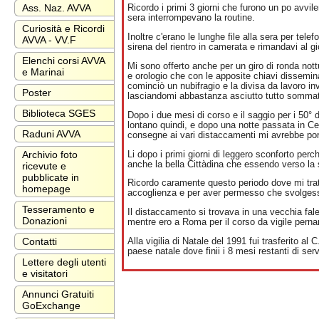
Ass. Naz. AVVA
Ricordo i primi 3 giorni che furono un po avvile
sera interrompevano la routine.
Curiosità e Ricordi
Inoltre c'erano le lunghe file alla sera per tel
AVVA - VV.F
sirena del rientro in camerata e rimandavi al g
Elenchi corsi AVVA
Mi sono offerto anche per un giro di ronda nottu
e Marinai
e orologio che con le apposite chiavi dissemina
cominciò un nubifragio e la divisa da lavoro i
Poster
lasciandomi abbastanza asciutto tutto somma
Biblioteca SGES
Dopo i due mesi di corso e il saggio per i 50° 
lontano quindi, e dopo una notte passata in Cent
Raduni AVVA
consegne ai vari distaccamenti mi avrebbe por
Li dopo i primi giorni di leggero sconforto per
Archivio foto
anche la bella Cittàdina che essendo verso la s
ricevute e
pubblicate in
Ricordo caramente questo periodo dove mi tratta
homepage
accoglienza e per aver permesso che svolgessi 
Tesseramento e
Il distaccamento si trovava in una vecchia fal
Donazioni
mentre ero a Roma per il corso da vigile pernan
Alla vigilia di Natale del 1991 fui trasferito a
Contatti
paese natale dove finii i 8 mesi restanti di serv
Lettere degli utenti
e visitatori
Annunci Gratuiti
GoExchange