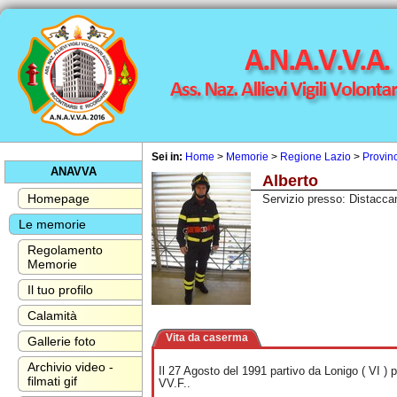
Sei in:
Home
>
Memorie
>
Regione Lazio
>
Provin
ANAVVA
Alberto
Homepage
Servizio presso: Distacca
Le memorie
Regolamento
Memorie
Il tuo profilo
Calamità
Vita da caserma
Gallerie foto
Archivio video -
Il 27 Agosto del 1991 partivo da Lonigo ( VI ) 
filmati gif
VV.F..