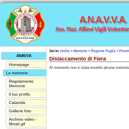
Sei in:
Home
>
Memorie
>
Regione Puglia
>
Provin
ANAVVA
Distaccamento di Fiera
Homepage
Al momento non è stata inserita alcuna memori
Le memorie
Regolamento
Memorie
Il tuo profilo
Calamità
Gallerie foto
Archivio video -
filmati gif