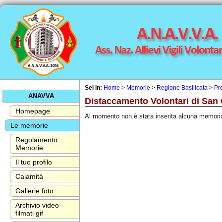
Sei in:
Home
>
Memorie
>
Regione Basilicata
>
Pr
ANAVVA
Distaccamento Volontari di San
Homepage
Al momento non è stata inserita alcuna memori
Le memorie
Regolamento
Memorie
Il tuo profilo
Calamità
Gallerie foto
Archivio video -
filmati gif