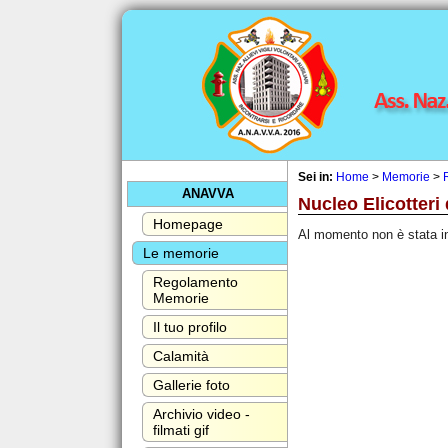
Sei in:
Home
>
Memorie
>
ANAVVA
Nucleo Elicotteri
Homepage
Al momento non è stata i
Le memorie
Regolamento
Memorie
Il tuo profilo
Calamità
Gallerie foto
Archivio video -
filmati gif