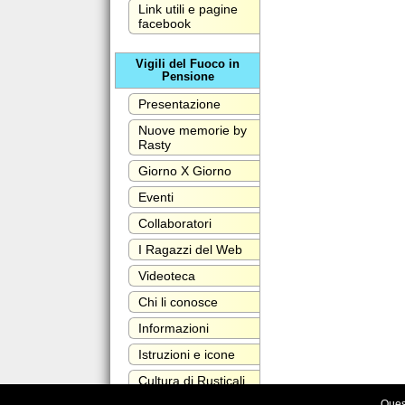
Link utili e pagine
facebook
Vigili del Fuoco in
Pensione
Presentazione
Nuove memorie by
Rasty
Giorno X Giorno
Eventi
Collaboratori
I Ragazzi del Web
Videoteca
Chi li conosce
Informazioni
Istruzioni e icone
Cultura di Rusticali
Maurizio
Quest